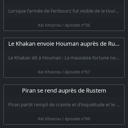
Lorsque l’armée de Feribourz fut visible de la tour des Touraniens, la sentinelle ac…
Keï Khosrou / épisode n°56
Le Khakan envoie Houman auprès de Rustem
Le Khakan dit à Houman : La mauvaise fortune nous serre de près. Ne voudrais-t…
Keï Khosrou / épisode n°67
Piran se rend auprès de Rustem
Piran partit rempli de crainte et d’inquiétude et le cœur navré de l’arrivée de Rustem. …
Keï Khosrou / épisode n°69