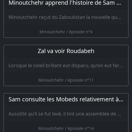
Minoutchehr apprend l'histoire de Sam et de Zal-zer
Minoutchehr reçut du Zaboulistan la nouvelle que Sam était revenu d…
Minoutchehr / épisode n°4
Zal va voir Roudabeh
Lorsque le soleil brillant eut disparu, qu’on eut fermé la porte du palais et qu’on en eut retiré …
Minoutchehr / épisode n°11
Sam consulte les Mobeds relativement à Zal
Aussitôt qu’il se fut levé, il tint une assemblée de Mobeds et de sages ; il…
Minoutchehr / épisode n°14