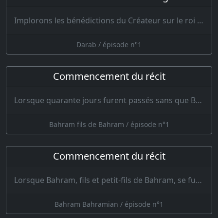
Implorons les bénédictions du Créateur sur le roi de la terre, Aboul-Kasim, le roi a…
Darab / épisode n°1
Commencement du récit
Lorsque quarante jours furent passés sans que Bahram, portant le deuil de son père Bahram, eût mi…
Bahram fils de Bahram / épisode n°1
Commencement du récit
Lorsque Bahram, fils et petit-fils de Bahram, se fut assis sur le trône et se fut armé de justice…
Bahram Bahramian / épisode n°1