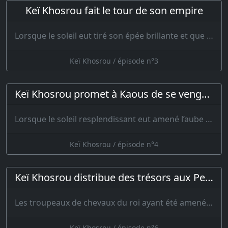
Keï Khosrou fait le tour de son empire
Lorsque le soleil eut tiré son épée brillante et que la sombre nuit se fut enfui…
Keï Khosrou / épisode n°3
Keï Khosrou promet à Kaous de se venger d'Afrasiab
Lorsque le soleil resplendissant eut amené l’aube du jour et qu’il e…
Keï Khosrou / épisode n°4
Keï Khosrou distribue des trésors aux Pehlewans
Les troupeaux de chevaux du roi ayant été amenés de leurs prairies par …
Keï Khosrou / épisode n°6