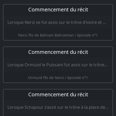
Commencement du récit
Lorsque Nersi se fut assis sur le trône d’ivoire et qu’il eut placé sur sa tête la glorieuse cour…
Nersi fils de Bahram Bahramian / épisode n°1
Commencement du récit
Lorsque Ormuzd le Puissant fut assis sur le trône, la griffe du loup s’abstint de sa proie ; il r…
Ormuzd fils de Nersi / épisode n°1
Commencement du récit
Lorsque Schapour s’assit sur le trône à la place de son oncle, beaucoup d’Iraniens en furent cont…