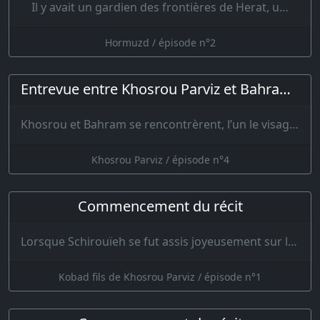
Il y avait un gardien des frontières de Herat, u…
Hormuzd / épisode n°2
Entrevue entre Khosrou Parviz et Bahram Djoubineh
Khosrou et Bahram se rencontrèrent, l’un le visage ouvert et l’autre …
Khosrou Parviz / épisode n°4
Commencement du récit
Lorsque Schirouïeh se fut assis joyeusement sur le trône, il plaça sur sa tête cette couronne des…
Kobad fils de Khosrou Parviz / épisode n°1