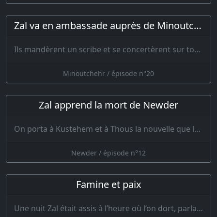
Zal va en ambassade auprès de Minoutchehr
Ils mandèrent un scribe et se concertèrent sur toutes choses. La lettre comme…
Minoutchehr / épisode n°20
Zal apprend la mort de Newder
On porta à Kustehem et à Thous la nouvelle que la gloire des rois était obscurcie, qu’on …
Newder / épisode n°12
Famine et paix
Une nuit Zal était assis à l’heure où l’on dort, parlant longuement d’Afrasiab et des braves du pays d’I…