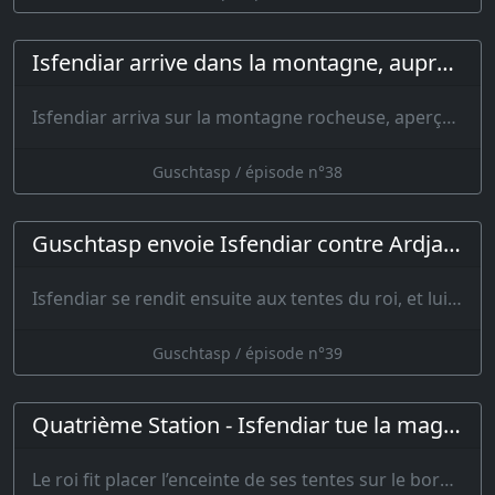
Isfendiar arrive dans la montagne, auprès de Guschtasp
Isfendiar arriva sur la montagne rocheuse, aperçut son père et l…
Guschtasp / épisode n°38
Guschtasp envoie Isfendiar contre Ardjasp
Isfendiar se rendit ensuite aux tentes du roi, et lui parla de toutes choses,…
Guschtasp / épisode n°39
Quatrième Station - Isfendiar tue la magicienne
Le roi fit placer l’enceinte de ses tentes sur le bord de l’eau, et tou…