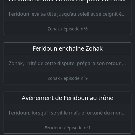
Feridoun leva sa tête jusqu’au soleil et se ceignit étroitement pour ven…
Zohak / épisode n°6
Feridoun enchaine Zohak
Zohak, irrité de cette dispute, prépara son retour en toute hâte. Il ordonna qu’on sellât son c…
Zohak / épisode n°9
Avènement de Feridoun au trône
Feridoun, lorsqu’il se vit le maître fortuné du monde et qu’il ne connut plus d’autre ro…
Feridoun / épisode n°1