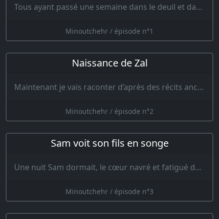
Tous ayant passé une semaine dans le deuil et dans les lamentations, le roi Minoutchehr parut le …
Minoutchehr / épisode n°1
Naissance de Zal
Maintenant je vais raconter d’après des récits anciens une histoire étonnante. Écoute comment la fortu…
Minoutchehr / épisode n°2
Sam voit son fils en songe
Une nuit Sam dormait, le cœur navré et fatigué des affaires de ce monde. Il vit en songe un …
Minoutchehr / épisode n°3