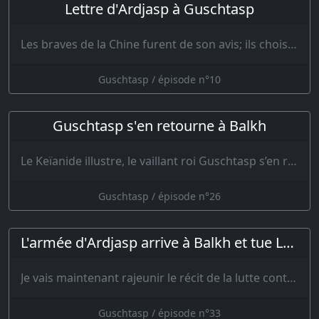
Lettre d'Ardjasp à Guschtasp
Les braves de la Chine furent de son avis; ils choisirent parmi eux deux hommes, dont l’un…
Guschtasp / épisode n°10
Guschtasp s'en retourne à Balkh
Le Keïanide illustre, le vaillant roi Guschtasp s’en retourna du champ de bataille à Ba…
Guschtasp / épisode n°26
L'armée d'Ardjasp arrive à Balkh et tue Lohrasp
Je vais maintenant rajeunir le récit de la lutte contre Ardjasp, et, pa…
Guschtasp / épisode n°33