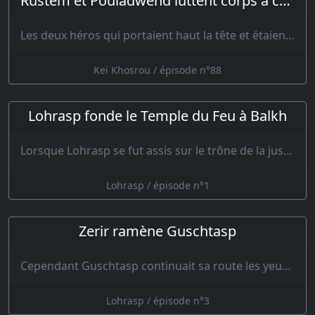
Rustem et Pouladwend luttent corps à corps
Les deux héros qui portaient haut la tête et étaient avides de combats se mi…
Keï Khosrou / épisode n°88
Lohrasp fonde le Temple du Feu à Balkh
Lorsque Lohrasp se fut assis sur le trône de la justice et qu’il eut placé sur s…
Lohrasp / épisode n°1
Zerir ramène Guschtasp
Cependant Guschtasp continuait sa route les yeux en larmes, le cœur rempli de haine, de colère e…
Lohrasp / épisode n°3