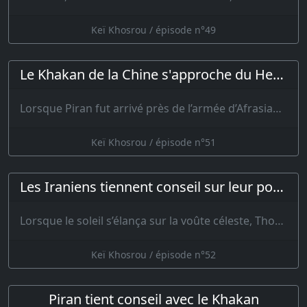
Keï Khosrou / épisode n°49
Le Khakan de la Chine s'approche du Hemawen
Lorsque Piran fut arrivé près de l’armée d’Afrasiab, il vit les vallées et …
Keï Khosrou / épisode n°51
Les Iraniens tiennent conseil sur leur position
Lorsque le soleil s’élança sur la voûte céleste, Thous et Gouderz étaie…
Keï Khosrou / épisode n°52
Piran tient conseil avec le Khakan