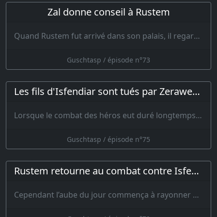
Zal donne conseil à Rustem
Quand Rustem fut arrivé dans son palais, il regarda pendant quelques instants ses amis; Zewa…
Guschtasp / épisode n°73
Les fils d'Isfendiar sont tués par Zeraweh et Faramourz
Lorsque le combat des héros eut duré longtemps, et que Rustem f…
Guschtasp / épisode n°75
Rustem retourne au combat contre Isfendiar
Cependant l’aube du jour commença à rayonner du haut de la montagne et à s’a…