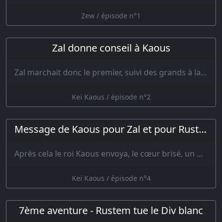
Zew / épisode n°1
Zal donne conseil à Kaous
Zal marchait donc le premier, suivi des grands à la ceinture d’or ; et lorsque le fils de Sam…
Keï Kaous / épisode n°2
Message de Kaous pour Zal et pour Rustem
Après cela le roi Kaous envoya, le cœur brisé, un de ses braves comme un oisea…
Keï Kaous / épisode n°4
7ème aventure - Rustem tue le Div blanc