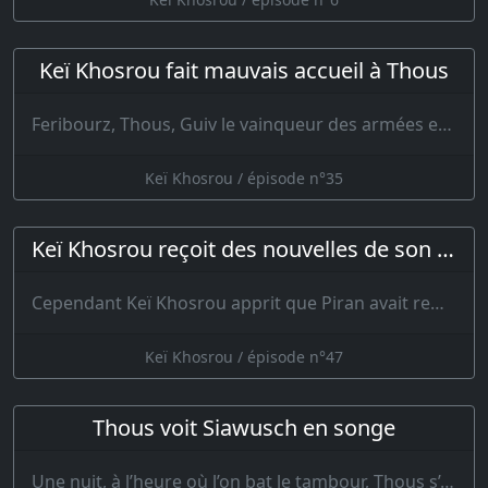
Keï Khosrou fait mauvais accueil à Thous
Feribourz, Thous, Guiv le vainqueur des armées et leurs troupes revinrent du T…
Keï Khosrou / épisode n°35
Keï Khosrou reçoit des nouvelles de son armée
Cependant Keï Khosrou apprit que Piran avait remporté une victoire ; Que …
Keï Khosrou / épisode n°47
Thous voit Siawusch en songe
Une nuit, à l’heure où l’on bat le tambour, Thous s’endormit le cœur blessé et plein de so…