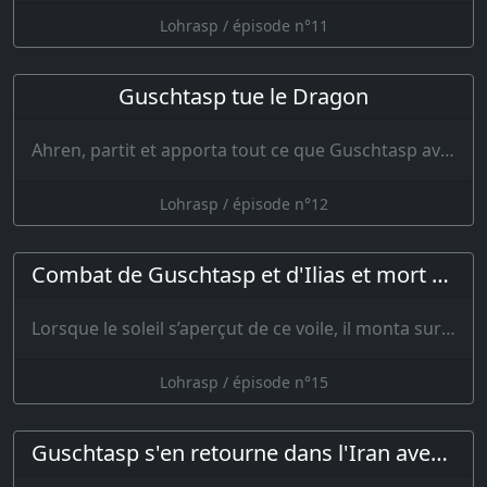
Lohrasp / épisode n°11
Guschtasp tue le Dragon
Ahren, partit et apporta tout ce que Guschtasp avait demandé et quand tout fut préparé, celui-c…
Lohrasp / épisode n°12
Combat de Guschtasp et d'Ilias et mort de ce dernier
Lorsque le soleil s’aperçut de ce voile, il monta sur son trône da…
Lohrasp / épisode n°15
Guschtasp s'en retourne dans l'Iran avec Zerir et Lohrasp lui abandonne le trône