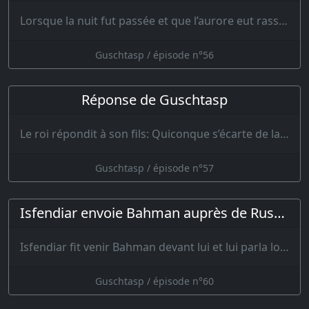
Lorsque la nuit fut passée et que l’aurore eut rassemblé les rênes de ses chevaux…
Guschtasp / épisode n°56
Réponse de Guschtasp
Le roi répondit à son fils: Quiconque s’écarte de la droiture s’égare de la vraie route. Tu as fai…
Guschtasp / épisode n°57
Isfendiar envoie Bahman auprès de Rustem
Isfendiar fit venir Bahman devant lui et lui parla longuement, disant: Monte s…
Guschtasp / épisode n°60