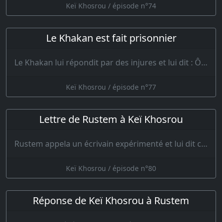
Keï Khosrou / épisode n°74
Le Khakan est fait prisonnier
Le Khakan lui répondit par des injures et lui dit : Ô homme vil de corps et d’âme ! Maudi…
Keï Khosrou / épisode n°77
Lettre de Rustem à Keï Khosrou
Rustem appela un écrivain expérimenté et lui dit ce qu’il fallait mander au roi. On écri…
Keï Khosrou / épisode n°80
Réponse de Keï Khosrou à Rustem