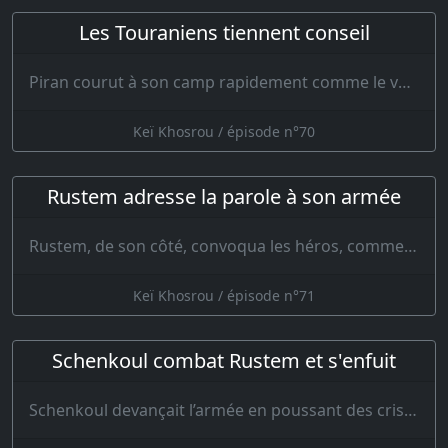
Les Touraniens tiennent conseil
Piran courut à son camp rapidement comme le vent, convoqua tous les membres de la famil…
Keï Khosrou / épisode n°70
Rustem adresse la parole à son armée
Rustem, de son côté, convoqua les héros, comme Thous et Rehham, Gouderz et Guiv, F…
Keï Khosrou / épisode n°71
Schenkoul combat Rustem et s'enfuit
Schenkoul devançait l’armée en poussant des cris et en disant : Je suis le vainqueu…