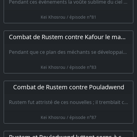
Pendant ces événements la voûte sublime du ciel ne cessait de tourner et bientôt on vin…
Keï Khosrou / épisode n°81
Combat de Rustem contre Kafour le mangeur d'hommes
Pendant que ce plan des méchants se développait, Feribourz retourna …
Keï Khosrou / épisode n°83
Combat de Rustem contre Pouladwend
Rustem fut attristé de ces nouvelles ; il tremblait comme une feuille d’arbre, il s’…
Keï Khosrou / épisode n°87