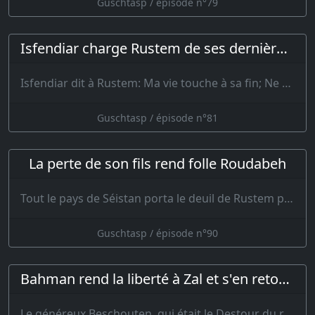
Guschtasp / épisode n°79
Isfendiar charge Rustem de ses dernières volontés
Isfendiar dit à Rustem: Ma vie touche à sa fin; Ne m’évite pas, lève-…
Guschtasp / épisode n°81
La perte de son fils rend folle Roudabeh
Tout le pays de Séistan porta le deuil de Rustem pendant une année, et tous le…
Guschtasp / épisode n°90
Bahman rend la liberté à Zal et s'en retourne dans l'Iran
Le généreux Beschouten, qui était le Destour du roi, eut le c…