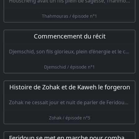
Houscheng avait un fils plein de sagesse, Thahmouras l’illustre, le vainqueur des Divs : Thahmour…
Thahmouras / épisode n°1
Commencement du récit
Djemschid, son fils glorieux, plein d’énergie et le cœur rempli des conseils de son père, monta s…
Djemschid / épisode n°1
Histoire de Zohak et de Kaweh le forgeron
Zohak ne cessait jour et nuit de parler de Feridoun ; la peur avait courbé sa…
Zohak / épisode n°5
Feridoun se met en marche pour combattre Zohak