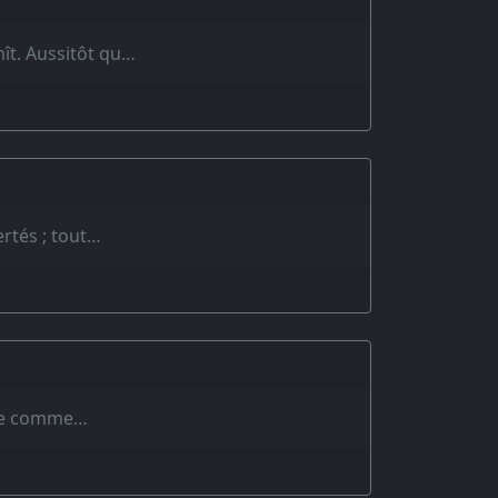
mît. Aussitôt qu…
rtés ; tout…
ttre comme…