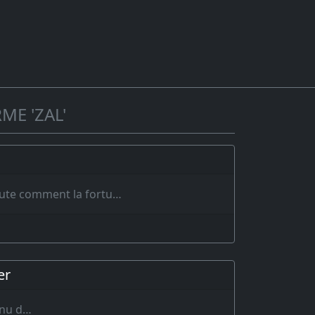
ME 'ZAL'
coute comment la fortu…
er
enu d…