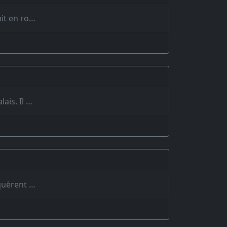
mit en ro…
ais. Il …
iquèrent …