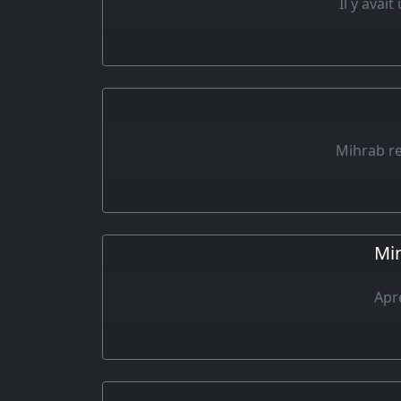
Il y ava
Mihrab rev
Min
Aprè