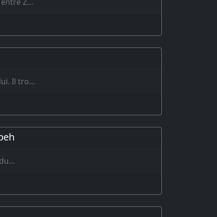
 entre Z…
ui. Il tro…
abeh
t du…