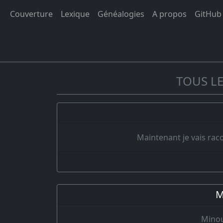
Couverture
Lexique
Généalogies
A propos
GitHub
TOUS LE
Maintenant je vais rac
M
Minou