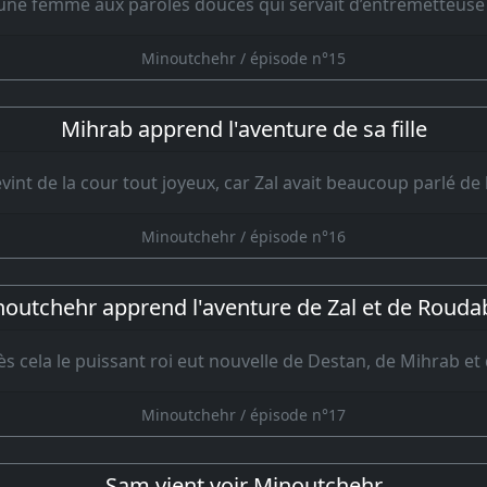
it une femme aux paroles douces qui servait d’entremetteuse
Minoutchehr / épisode n°15
Mihrab apprend l'aventure de sa fille
int de la cour tout joyeux, car Zal avait beaucoup parlé de l
Minoutchehr / épisode n°16
outchehr apprend l'aventure de Zal et de Roud
s cela le puissant roi eut nouvelle de Destan, de Mihrab e
Minoutchehr / épisode n°17
Sam vient voir Minoutchehr