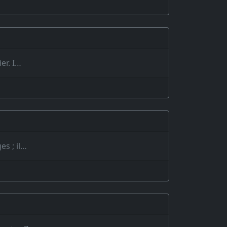
er. I…
es ; il…