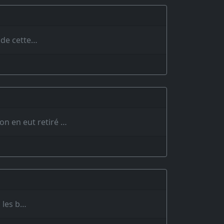
r de cette…
’on en eut retiré …
, les b…