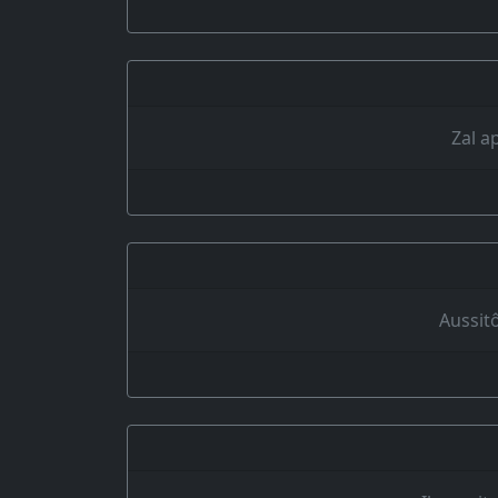
Zal a
Aussitô