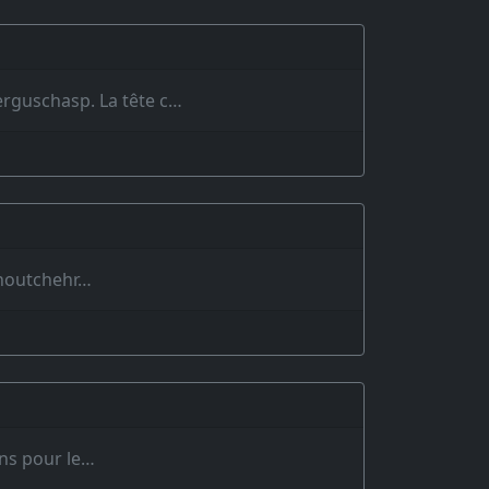
erguschasp. La tête c…
inoutchehr…
ons pour le…