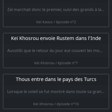
Zal marchait donc le premier, suivi des grands à la ceinture d’or ; et lorsque le fils de Sam…
Keï Kaous / épisode n°2
Keï Khosrou envoie Rustem dans l'Inde
Aussitôt que le retour du jour eut couvert les montagnes d’une teinte de sandaraq…
Keï Khosrou / épisode n°7
Thous entre dans le pays des Turcs
Lorsque le soleil se fut montré dans toute sa grandeur, qu’il eut occupé sa place su…
Keï Khosrou / épisode n°10