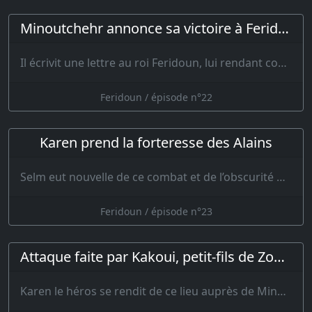
Minoutchehr annonce sa victoire à Feridoun
Il écrivit une lettre au roi Feridoun, lui rendant compte des événements heu…
Feridoun / épisode n°22
Karen prend la forteresse des Alains
Selm eut nouvelle de ce combat et de l’obscurité qui voilait son étoile. Or il y a…
Feridoun / épisode n°23
Attaque faite par Kakoui, petit-fils de Zohak
Karen le héros se rendit de ce lieu auprès de Minoutchehr et raconta au j…