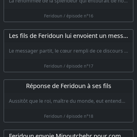
La renommée de la splendeur qui entourait de nouveau le trône du roi des rois …
Feridoun / épisode n°16
Les fils de Feridoun lui envoient un message
Le messager partit, le cœur rempli de ce discours et ne voyant pas comment…
Feridoun / épisode n°17
Réponse de Feridoun à ses fils
Aussitôt que le roi, maître du monde, eut entendu ce message de ses deux fils aux intent…
Feridoun / épisode n°18
Feridoun envoie Minoutchehr pour combattre Tour et Selm