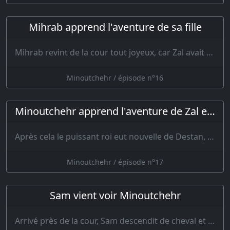
Mihrab apprend l'aventure de sa fille
Mihrab revint de la cour tout joyeux, car Zal avait beaucoup parlé de lui. Il tro…
Minoutchehr / épisode n°16
Minoutchehr apprend l'aventure de Zal et de Roudabeh
Après cela le puissant roi eut nouvelle de Destan, de Mihrab et du…
Minoutchehr / épisode n°17
Sam vient voir Minoutchehr
Arrivé près de la cour, Sam descendit de cheval et le roi ordonna qu’on l’admît. Aussitôt qu…