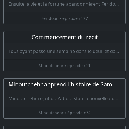
Ensuite la vie et la fortune abandonnèrent Feridoun, les feuilles de l’arbre des Keïanides se desséchè…
Feridoun / épisode n°27
Commencement du récit
Tous ayant passé une semaine dans le deuil et dans les lamentations, le roi Minoutchehr parut le …
Minoutchehr / épisode n°1
Minoutchehr apprend l'histoire de Sam et de Zal-zer
Minoutchehr reçut du Zaboulistan la nouvelle que Sam était revenu d…
Minoutchehr / épisode n°4