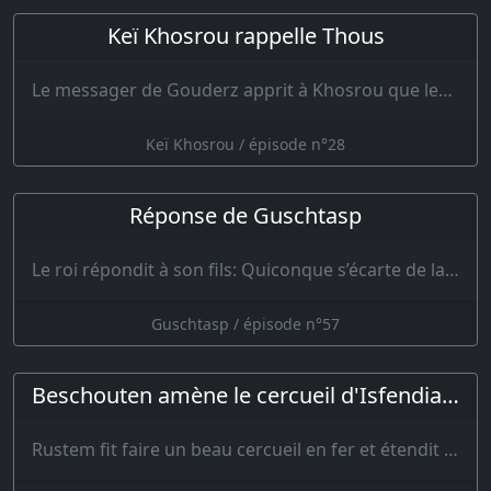
Keï Khosrou rappelle Thous
Le messager de Gouderz apprit à Khosrou que les jours de bonheur s’étaient obscurcis. Le vai…
Keï Khosrou / épisode n°28
Réponse de Guschtasp
Le roi répondit à son fils: Quiconque s’écarte de la droiture s’égare de la vraie route. Tu as fai…
Guschtasp / épisode n°57
Beschouten amène le cercueil d'Isfendiar à Guschtasp
Rustem fit faire un beau cercueil en fer et étendit dessus un poêl…