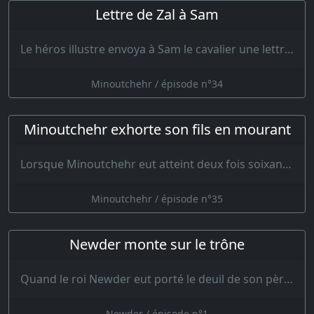
Lettre de Zal à Sam
Le héros illustre envoya à Sam le cavalier une lettre portant cette bonne nouvelle où il contait de…
Minoutchehr / épisode n°34
Minoutchehr exhorte son fils en mourant
Lorsque Minoutchehr eut atteint deux fois soixante ans, il se prépara à quitter…
Minoutchehr / épisode n°35
Newder monte sur le trône
Quand le roi Newder eut porté le deuil de son père, il éleva la couronne des Keïanides plus h…
Newder / épisode n°1