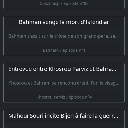
Guschtasp / épisode n°82
Bahman venge la mort d'Isfendiar
Bahman s’assit sur le trône de son grand-père, se revêtit d’une armure et se mit à fai…
Bahman / épisode n°1
Entrevue entre Khosrou Parviz et Bahram Djoubineh
Khosrou et Bahram se rencontrèrent, l’un le visage ouvert et l’autre …
Khosrou Parviz / épisode n°4
Mahouï Souri incite Bijen à faire la guerre à Yezdegird ; le roi se réfugie dans un moulin