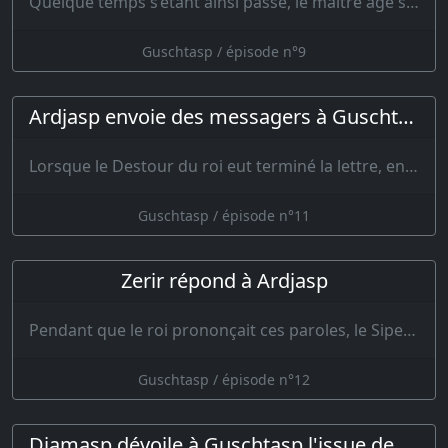
Quelque temps s’étant ainsi passé, le maître âgé se présenta devant le r…
Guschtasp / épisode n°9
Ardjasp envoie des messagers à Guschtasp
Lorsque le Destour du roi eut terminé la lettre, en présence de tous les grand…
Guschtasp / épisode n°11
Zerir répond à Ardjasp
Pendant que le roi prononçait ces paroles, le Sipehdar Zerir et Isfendiar tirèrent leurs épées e…
Guschtasp / épisode n°12
Djamasp dévoile à Guschtasp l'issue de la bataille