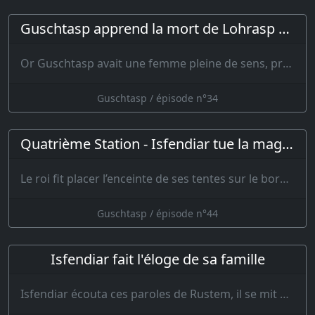
Guschtasp apprend la mort de Lohrasp et marche vers Balkh
Or Guschtasp avait une femme pleine de sens, prudente, rempli…
Guschtasp / épisode n°34
Quatrième Station - Isfendiar tue la magicienne
Le roi fit placer l’enceinte de ses tentes sur le bord de l’eau, et tou…
Guschtasp / épisode n°44
Isfendiar fait l'éloge de sa famille
Isfendiar écouta ces paroles de Rustem, il se mit à sourire et son cœur s’épanouit…