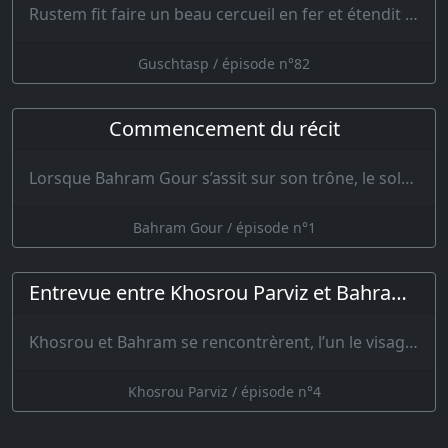
Rustem fit faire un beau cercueil en fer et étendit dessus un poêl…
Guschtasp / épisode n°82
Commencement du récit
Lorsque Bahram Gour s’assit sur son trône, le soleil rendit hommage à sa royauté. Le roi se mit à…
Bahram Gour / épisode n°1
Entrevue entre Khosrou Parviz et Bahram Djoubineh
Khosrou et Bahram se rencontrèrent, l’un le visage ouvert et l’autre …
Khosrou Parviz / épisode n°4