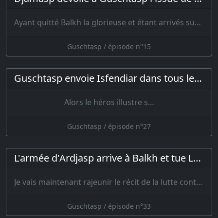
Ayant quitté Balkh la glorieuse et étant arrivés sur le Djihoun, le …
Guschtasp / épisode n°15
Guschtasp envoie Isfendiar dans tous les pays pour les convertir à la religion de Zerdouscht
Alors le héros illustre s…
Guschtasp / épisode n°27
L'armée d'Ardjasp arrive à Balkh et tue Lohrasp
Je vais maintenant rajeunir le récit de la lutte contre Ardjasp, et, pa…
Guschtasp / épisode n°33