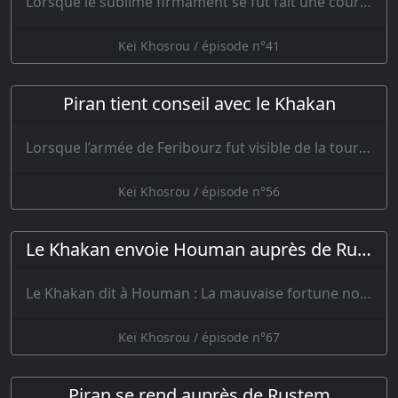
Lorsque le sublime firmament se fut fait une couronne de jade et qu’il eut répand…
Keï Khosrou / épisode n°41
Piran tient conseil avec le Khakan
Lorsque l’armée de Feribourz fut visible de la tour des Touraniens, la sentinelle ac…
Keï Khosrou / épisode n°56
Le Khakan envoie Houman auprès de Rustem
Le Khakan dit à Houman : La mauvaise fortune nous serre de près. Ne voudrais-t…
Keï Khosrou / épisode n°67
Piran se rend auprès de Rustem