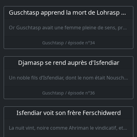
Guschtasp apprend la mort de Lohrasp et marche vers Balkh
Or Guschtasp avait une femme pleine de sens, prudente, rempli…
Guschtasp / épisode n°34
Djamasp se rend auprès d'Isfendiar
Un noble fils d’Isfendiar, dont le nom était Nousch-Ader, se tenait sur les remparts…
Guschtasp / épisode n°36
Isfendiar voit son frère Ferschidwerd
La nuit vint, noire comme Ahriman le vindicatif, et le bruit des clochettes se fi…