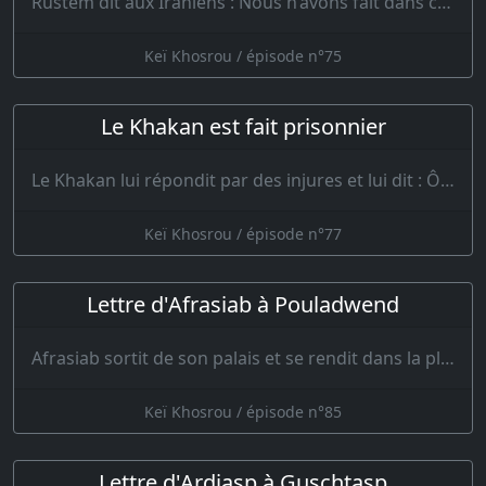
Rustem dit aux Iraniens : Nous n’avons fait dans ce combat aucune perte. Maintenant les I…
Keï Khosrou / épisode n°75
Le Khakan est fait prisonnier
Le Khakan lui répondit par des injures et lui dit : Ô homme vil de corps et d’âme ! Maudi…
Keï Khosrou / épisode n°77
Lettre d'Afrasiab à Pouladwend
Afrasiab sortit de son palais et se rendit dans la plaine ; Il avait hâte de commencer l…
Keï Khosrou / épisode n°85
Lettre d'Ardjasp à Guschtasp