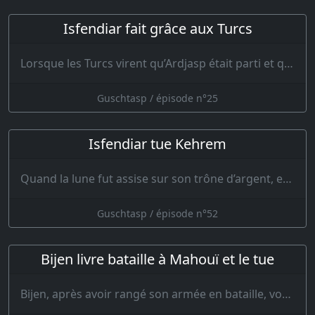
Isfendiar fait grâce aux Turcs
Lorsque les Turcs virent qu’Ardjasp était parti et que de tous côtés ils étaient frappés…
Guschtasp / épisode n°25
Isfendiar tue Kehrem
Quand la lune fut assise sur son trône d’argent, et quand trois veilles de la nuit sombre furent p…
Guschtasp / épisode n°52
Bijen livre bataille à Mahouï et le tue
Bijen, après avoir rangé son armée en bataille, voulut attaquer en masse les Ir…