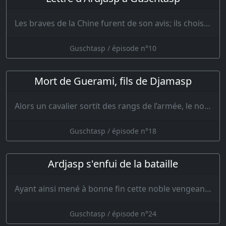
Les braves de la Chine furent de son avis; ils choisirent parmi eux deux hommes, dont l’un…
Guschtasp / épisode n°10
Mort de Guerami, fils de Djamasp
Alors un cavalier sortit des rangs de l’armée, le noble fils de Djamasp, le Destour du…
Guschtasp / épisode n°18
Ardjasp s'enfui de la bataille
Ayant ainsi mené à bonne fin cette noble vengeance, Isfendiar fit placer une selle sur l…
Guschtasp / épisode n°24