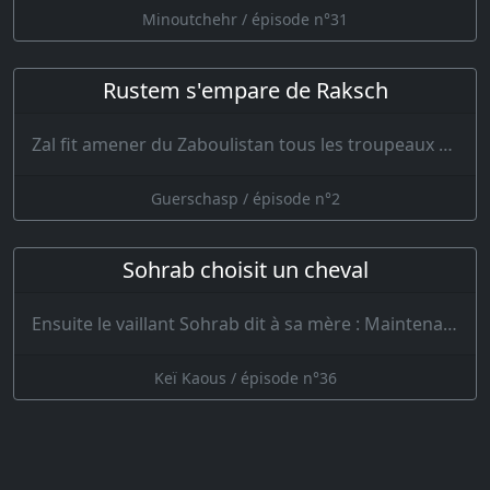
Minoutchehr / épisode n°31
Rustem s'empare de Raksch
Zal fit amener du Zaboulistan tous les troupeaux qu’il y possédait et quelques-uns du Kaboul.…
Guerschasp / épisode n°2
Sohrab choisit un cheval
Ensuite le vaillant Sohrab dit à sa mère : Maintenant tu vas voir ma prouesse ; il me faut un …
Keï Kaous / épisode n°36
Piran s'informe si Rustem est arrivé