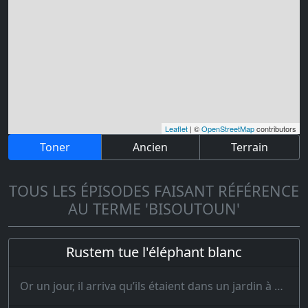
Leaflet
| ©
OpenStreetMap
contributors
Toner
Ancien
Terrain
TOUS LES ÉPISODES FAISANT RÉFÉRENCE
AU TERME 'BISOUTOUN'
Rustem tue l'éléphant blanc
Or un jour, il arriva qu’ils étaient dans un jardin à boire du vin avec des amis. Les instr…