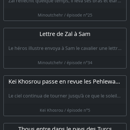
Zal réfléchit quelque temps, il leva ses bras et élargit sa poitrine, puis il ouvrit la bouche po…
Minoutchehr / épisode n°25
Lettre de Zal à Sam
Le héros illustre envoya à Sam le cavalier une lettre portant cette bonne nouvelle où il contait de…
Minoutchehr / épisode n°34
Keï Khosrou passe en revue les Pehlewans
Le ciel continua de tourner jusqu’à ce que le soleil montra sa face dans le si…
Keï Khosrou / épisode n°5
Thous entre dans le pays des Turcs