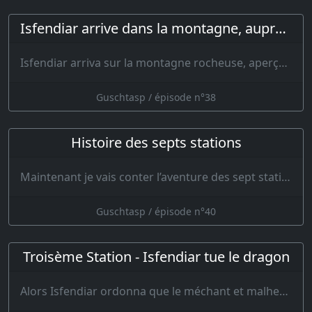
Isfendiar arrive dans la montagne, auprès de Guschtasp
Isfendiar arriva sur la montagne rocheuse, aperçut son père et l…
Guschtasp / épisode n°38
Histoire des septs stations
Maintenant je vais conter l’aventure des sept stations; je la conterai dans un beau et frai…
Guschtasp / épisode n°40
Troisème Station - Isfendiar tue le dragon
Alors Isfendiar ordonna que le méchant et malheureux Kergsar parût devant lu…