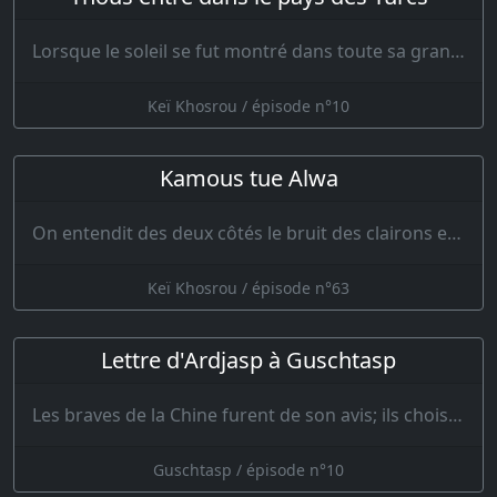
Lorsque le soleil se fut montré dans toute sa grandeur, qu’il eut occupé sa place su…
Keï Khosrou / épisode n°10
Kamous tue Alwa
On entendit des deux côtés le bruit des clairons et des timbales ; Les incantations et la ruse ne pouva…
Keï Khosrou / épisode n°63
Lettre d'Ardjasp à Guschtasp
Les braves de la Chine furent de son avis; ils choisirent parmi eux deux hommes, dont l’un…
Guschtasp / épisode n°10