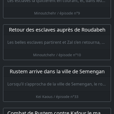
Les esclaves la quittèrent en courant, et, dans leur désespoir, s’appliquèrent …
Minoutchehr / épisode n°9
Retour des esclaves auprès de Roudabeh
Les belles esclaves partirent et Zal s’en retourna, mesurant la lenteur de cette…
Minoutchehr / épisode n°10
Rustem arrive dans la ville de Semengan
Lorsqu’il s’approcha de la ville de Semengan, le roi et les grands apprirent qu…
Keï Kaous / épisode n°33
Combat de Rustem contre Kafour le mangeur d'hommes