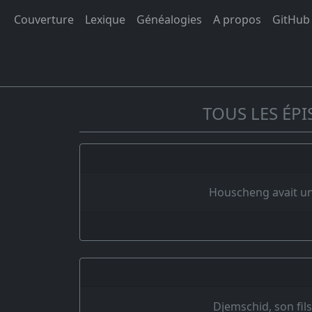
Couverture
Lexique
Généalogies
A propos
GitHub
TOUS LES ÉP
Houscheng avait un 
Djemschid, son fils