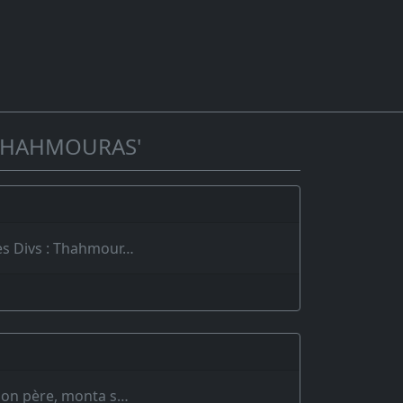
'THAHMOURAS'
des Divs : Thahmour…
e son père, monta s…