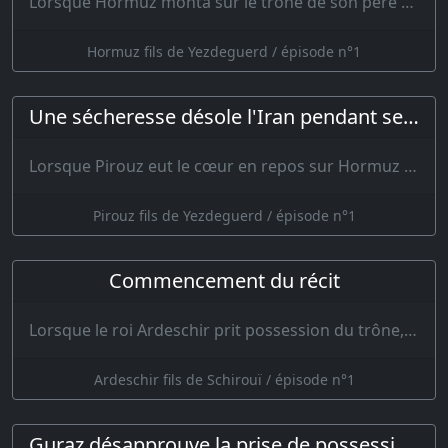
Lorsque Hormuz monta sur le trône de son père et qu’…
Hormuz fils de Yezdeguerd / épisode n°1
Une sécheresse désole l'Iran pendant sept ans
Lorsque Pirouz eut le cœur en repos sur Hormuz et que son esprit fut déli…
Pirouz fils de Yezdeguerd / épisode n°1
Commencement du récit
Lorsque le roi Ardeschir prit possession du trône, ses sujets grands et petits et plusieurs homme…
Ardeschir fils de Schirouï / épisode n°1
Guraz désapprouve la prise de possession du trône par Ardeschir et le fait assassiner par Firouz, fils de Khosrou