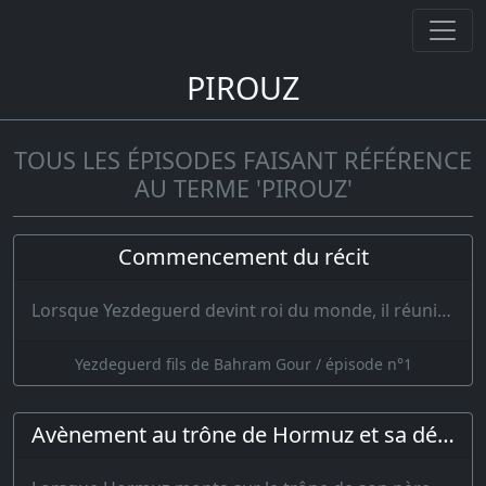
PIROUZ
TOUS LES ÉPISODES FAISANT RÉFÉRENCE
AU TERME 'PIROUZ'
Commencement du récit
Lorsque Yezdeguerd devint roi du monde, il réunit son armée dispersée ; les Mobeds et les nobles,…
Yezdeguerd fils de Bahram Gour / épisode n°1
Avènement au trône de Hormuz et sa déposition par son frère Pirouz