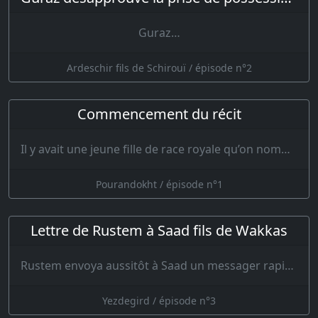
Guraz…
Ardeschir fils de Schirouï / épisode n°2
Commencement du récit
Il y avait une jeune fille de race royale qu’on nommait Pouran ; quoique les affaires aillent mal…
Pourandokht / épisode n°1
Lettre de Rustem à Saad fils de Wakkas
Rustem envoya aussitôt à Saad un messager rapide comme l’éclair et la foudre. Il…
Yezdegird / épisode n°3