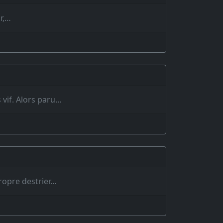
ur,…
 vif. Alors paru…
propre destrier…