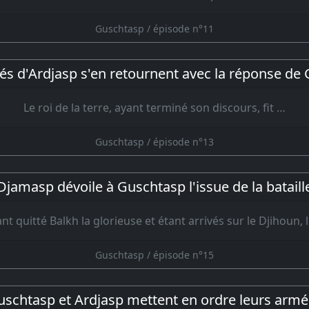
Guschtasp / épisode n°11
és d'Ardjasp s'en retournent avec la réponse de
Le roi de la terre, ayant terminé son discours, fit …
Guschtasp / épisode n°13
Djamasp dévoile à Guschtasp l'issue de la bataill
nt quitté Balkh la glorieuse et étant arrivés sur le Djihoun, 
Guschtasp / épisode n°15
schtasp et Ardjasp mettent en ordre leurs arm