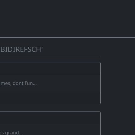
'BIDIREFSCH'
ommes, dont l’un…
les grand…