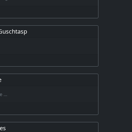
 Guschtasp
e
le …
ées