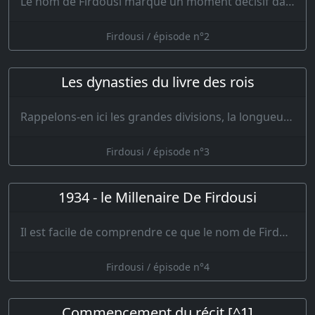
Le nom de Firdousi marque un moment décisif dans l'histoire du vieil Iran. Il y avait trois siècles…
Firdousi / épisode n°2
Les dynasties du livre des rois
Rappelons-en ici les grandes divisions, la longueur consacrée à chacune étant très inég…
Firdousi / épisode n°3
1934 - le Millenaire De Firdousi
Il est facile de comprendre ce que le nom de Firdousi représente aujourd'hui pour nos …
Firdousi / épisode n°4
Commencement du récit [^1]