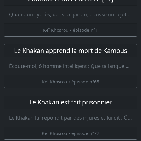
Quand un cyprès, dans un jardin, pousse un rejeton dont la cime verte s’élève au-dessus du t…
Keï Khosrou / épisode n°1
Le Khakan apprend la mort de Kamous
Écoute-moi, ô homme intelligent : Que ta langue ne prononce d’autre nom que celui d…
Keï Khosrou / épisode n°65
Le Khakan est fait prisonnier
Le Khakan lui répondit par des injures et lui dit : Ô homme vil de corps et d’âme ! Maudi…
Keï Khosrou / épisode n°77