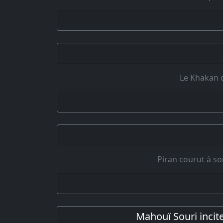
Le Khakan d
Piran courut à s
Mahouï Souri incite