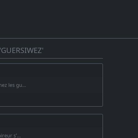
'GUERSIWEZ'
hez les gu…
ireur s’…