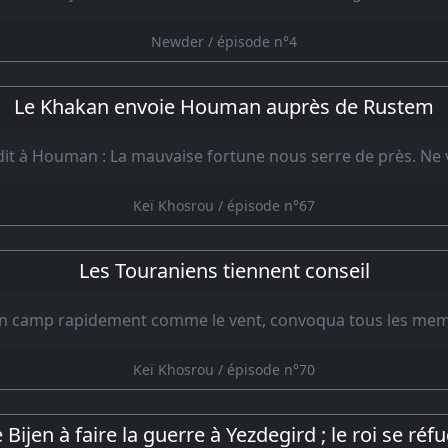
Newder / épisode n°4
Le Khakan envoie Houman auprès de Rustem
it à Houman : La mauvaise fortune nous serre de près. Ne
Keï Khosrou / épisode n°67
Les Touraniens tiennent conseil
on camp rapidement comme le vent, convoqua tous les mem
Keï Khosrou / épisode n°70
 Bijen à faire la guerre à Yezdegird ; le roi se ré