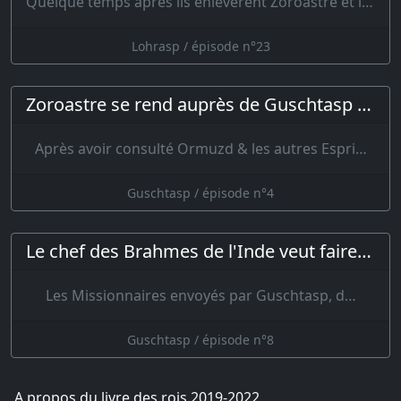
Quelque temps après ils enlevèrent Zoroastre et le portèrent dans le désert. L…
Lohrasp / épisode n°23
Zoroastre se rend auprès de Guschtasp mais ce dernier le jete en prison
Après avoir consulté Ormuzd & les autres Espri…
Guschtasp / épisode n°4
Le chef des Brahmes de l'Inde veut faire passer Zoroastre pour un imposteur
Les Missionnaires envoyés par Guschtasp, d…
Guschtasp / épisode n°8
A propos du livre des rois 2019-2022