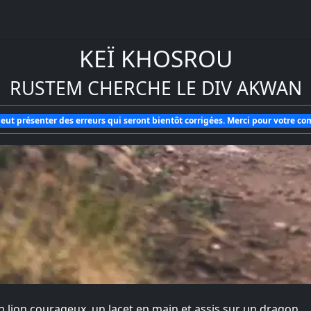
KEÏ KHOSROU
RUSTEM CHERCHE LE DIV AKWAN
eut présenter des erreurs qui seront bientôt corrigées. Merci pour votre c
n lion courageux, un lacet en main et assis sur un dragon.