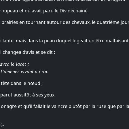
 troupeau et où avait paru le Div déchaîné.
 prairies en tournant autour des chevaux, le quatrième jour il
rillante, mais dans la peau duquel logeait un être malfaisant
il changea d’avis et se dit :
avec le lacet ;
 l’amener vivant au roi.
a tête dans le nœud ;
sparut aussitôt à ses yeux.
gre et qu’il fallait le vaincre plutôt par la ruse que par la fo
ée.