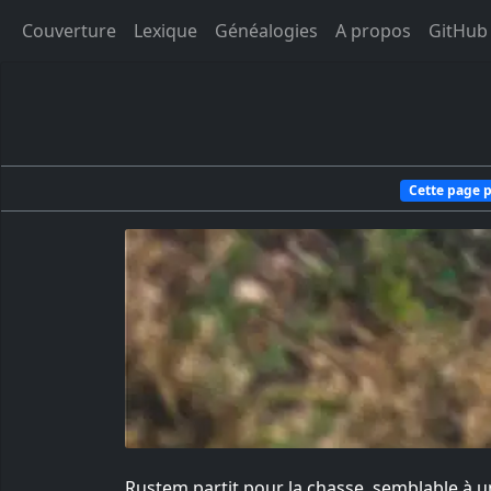
Couverture
Lexique
Généalogies
A propos
GitHub
Cette page p
Rustem partit pour la chasse, semblable à u