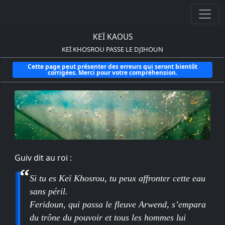
KEÏ KAOUS
KEÏ KHOSROU PASSE LE DJIHOUN
Cette page peut présenter des erreurs qui seront bientôt
corrigées. Merci pour votre compréhension.
Guiv dit au roi :
Si tu es Keï Khosrou, tu peux affronter cette eau
sans péril.
Feridoun, qui passa le fleuve Arwend, s’empara
du trône du pouvoir et tous les hommes lui