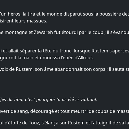
un héros, la tira et le monde disparut sous la poussière de
aisirent leurs massues.
 montagne et Zewareh fut étourdi par le coup ; il s’évanoui
i et allait séparer la tête du tronc, lorsque Rustem s’aperc
ourdit la main et émoussa l’épée d’Alkous.
 voix de Rustem, son âme abandonnait son corps ; il sauta s
es du lion, c’est pourquoi tu as été si vaillant.
vert de sang, découragé et tout meurtri de coups de mass
ul d’étoffe de Touz, s’élança sur Rustem et l’atteignit de sa 