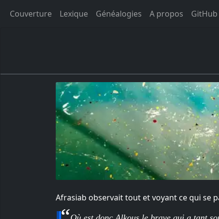
Couverture
Lexique
Généalogies
A propos
GitHub
Afrasiab observait tout et voyant ce qui se p
Où est donc Alkous le brave qui a tant sou