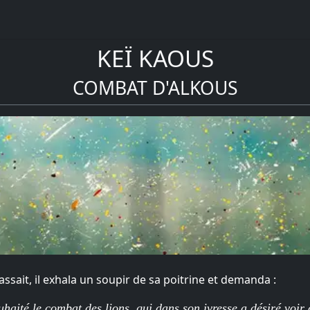
KEÏ KAOUS
COMBAT D'ALKOUS
assait, il exhala un soupir de sa poitrine et demanda :
haité le combat des lions, qui dans son ivresse a désiré voir 