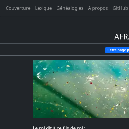
Couverture
Lexique
Généalogies
A propos
GitHub
AFR
Cette page p
Le roi dit à ce fils de roi :