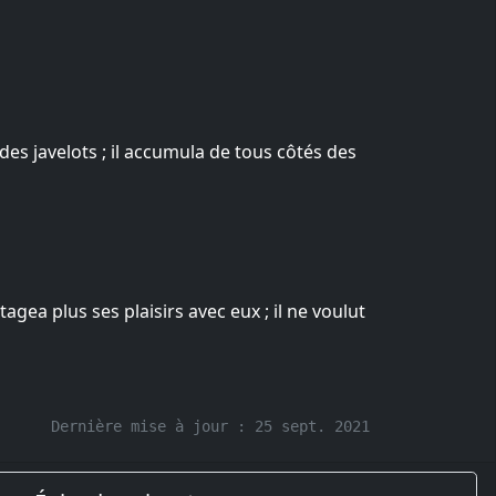
des javelots ; il accumula de tous côtés des
agea plus ses plaisirs avec eux ; il ne voulut
Dernière mise à jour :
25 sept. 2021