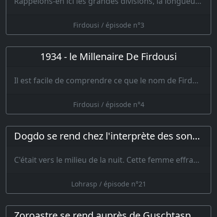
Rappelons-en ici les grandes divisions, la longueur consacrée à chacune étant très inég…
Firdousi / épisode n°3
1934 - le Millenaire De Firdousi
Il est facile de comprendre ce que le nom de Firdousi représente aujourd'hui pour nos …
Firdousi / épisode n°4
Dogdo se rend chez l'interprète des songes
C'était vers le milieu de la nuit. Cette femme effrayée, alla trouver un vi…
Lohrasp / épisode n°21
Zoroastre se rend auprès de Guschtasp mais ce dernier le jete en prison