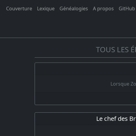
Couverture
Lexique
Généalogies
A propos
GitHub
TOUS LES É
Lorsque Zor
Le chef des B