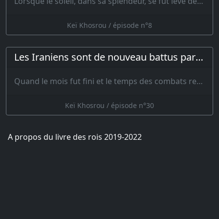
Lorsque le soleil, dans sa splendeur, se fut levé derrière les montagnes et que les chan…
Keï Khosrou / épisode n°8
Les Iraniens sont de nouveau battus par les Turcs
Quand le mois fut fini et le temps des combats revenu sans qu’on eût …
Keï Khosrou / épisode n°30
A propos du livre des rois 2019-2022