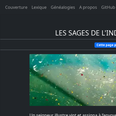
Couverture
Lexique
Généalogies
A propos
GitHub
LES SAGES DE L'I
Cette page p
Un seigneur illustre vint et assigna à l’envo