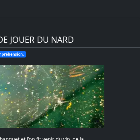
 DE JOUER DU NARD
ompréhension.
nquet et l’on fit venir du vin, de la