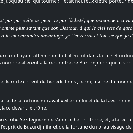
jusqu’au ciel qui tourne ; il était heureux d’être porteur de l
:
est pas par suite de peur ou par lâcheté, que personne n’a vu
mme plus savant que son Destour, à qui le ciel sert de gardi
 si tu en demandes davantage, je l’enverrai et tout ce que je d
ureux et ayant atteint son but, il en fut dans la joie et ord
 nombre allèrent à la rencontre de Buzurdjmihr, qui fit son 
e, le roi le couvrit de bénédictions ; le roi, maître du monde,
la de la fortune qui avait veillé sur lui et de la faveur que le
 place devant le trône.
n scribe Yezdeguerd de s’approcher du trône, et, à la lecture
’esprit de Buzurdjmihr et de la fortune du roi au visage de s