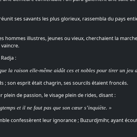
 réunit ses savants les plus glorieux, rassembla du pays entie
s hommes illustres, jeunes ou vieux, cherchaient la marche 
 vaincre.
Radja :
ue la raison elle-même aidât ces et nobles pour tirer un jeu d
; son esprit était chagrin, ses sourcils étaient froncés.
 plein de passion, le visage plein de rides, disant :
ngtemps et il ne faut pas que son cœur s’inquiète. »
e confessèrent leur ignorance ; Buzurdjmihr, ayant écouté 