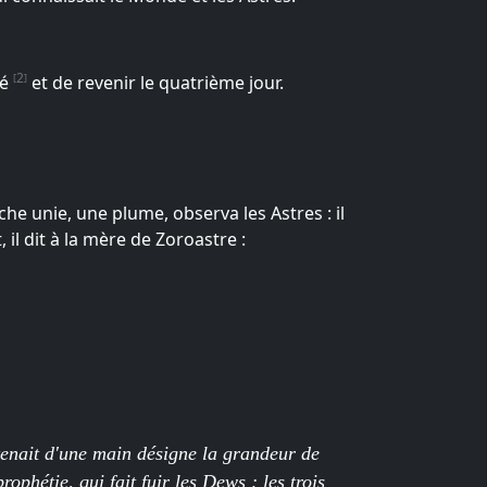
2
té
et de revenir le quatrième jour.
nche unie, une plume, observa les Astres : il
 il dit à la mère de Zoroastre :
tenait d'une main désigne la grandeur de
ophétie, qui fait fuir les Dews ; les trois