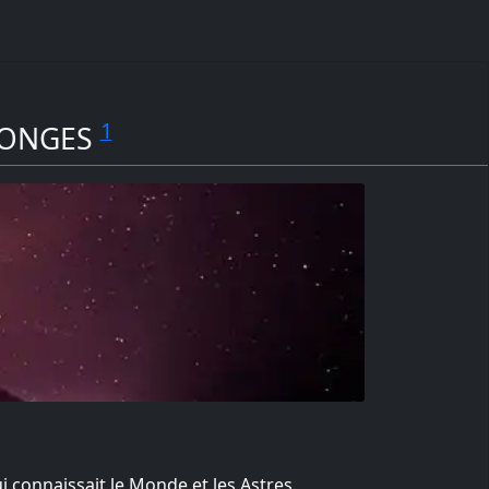
1
SONGES
i connaissait le Monde et les Astres.