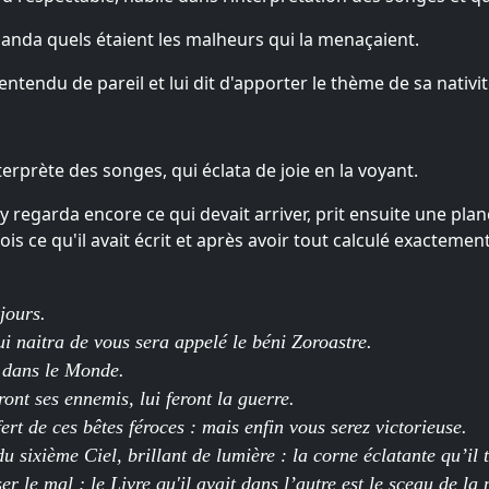
demanda quels étaient les malheurs qui la menaçaient.
n entendu de pareil et lui dit d'apporter le thème de sa nativi
nterprète des songes, qui éclata de joie en la voyant.
il y regarda encore ce qui devait arriver, prit ensuite une pla
is ce qu'il avait écrit et après avoir tout calculé exactement,
jours.
ui naitra de vous sera appelé le béni Zoroastre.
e dans le Monde.
ont ses ennemis, lui feront la guerre.
rt de ces bêtes féroces : mais enfin vous serez victorieuse.
sixième Ciel, brillant de lumière : la corne éclatante qu’il 
 le mal ; le Livre qu'il avait dans l’autre est le sceau de la pr