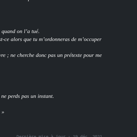
 quand on l’a tué.
st-ce alors que tu m’ordonneras de m’occuper
vivre ; ne cherche donc pas un prétexte pour me
t ne perds pas un instant.
 »
Dernière mise à jour :
19 déc. 2021