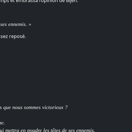
emps et embrassa l’opinion de Bijen.
 ses ennemis. »
ssez reposé.
pas que nous sommes victorieux ?
ne.
ui mettra en poudre les têtes de ses ennemis.