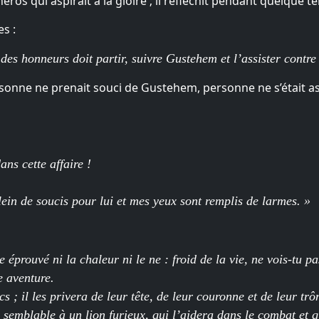
ros qui aspirait à la gloire ; il réfléchit pendant quelque t
es :
des honneurs doit partir, suivre Gustehem et l’assister contre
sonne ne prenait souci de Gustehem, personne ne s’était a
ans cette affaire !
.
lein de soucis pour lui et mes yeux sont remplis de larmes. »
éprouvé ni la chaleur ni le ne : froid de la vie, ne vois-tu 
e aventure.
; il les privera de leur tête, de leur couronne et de leur trô
 semblable à un lion furieux, qui l’aidera dans le combat et q