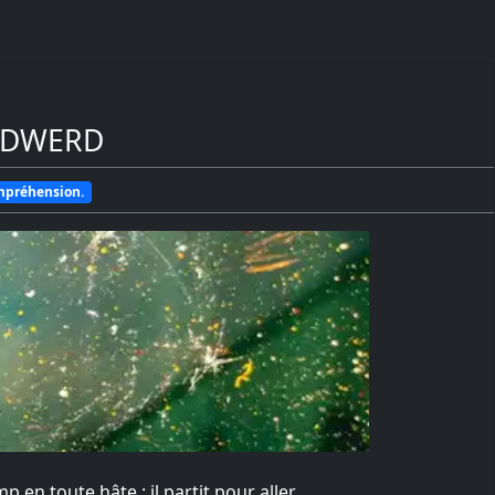
IDWERD
ompréhension.
p en toute hâte ; il partit pour aller