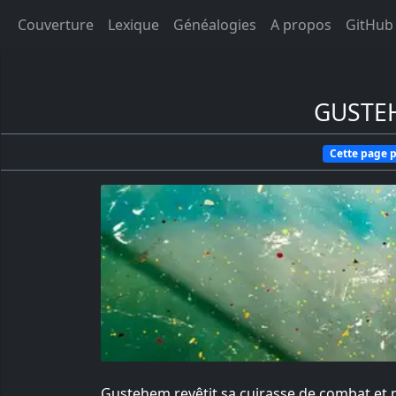
Couverture
Lexique
Généalogies
A propos
GitHub
GUSTE
Cette page p
Gustehem revêtit sa cuirasse de combat et prit