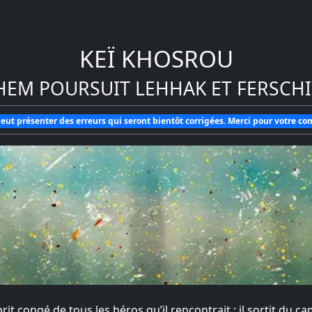
KEÏ KHOSROU
HEM POURSUIT LEHHAK ET FERSCH
eut présenter des erreurs qui seront bientôt corrigées. Merci pour votre c
 congé de tous les héros qu’il rencontrait ; il sortit du cam