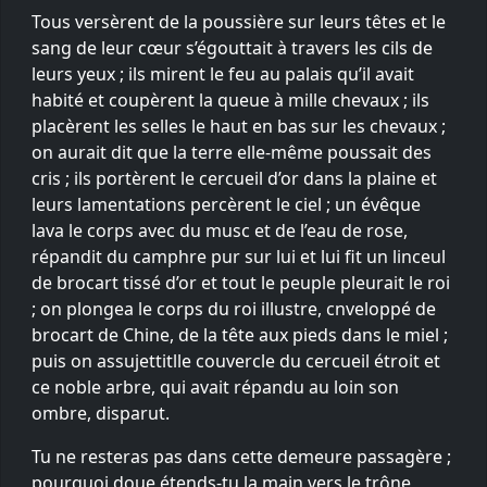
Tous versèrent de la poussière sur leurs têtes et le
sang de leur cœur s’égouttait à travers les cils de
leurs yeux ; ils mirent le feu au palais qu’il avait
habité et coupèrent la queue à mille chevaux ; ils
placèrent les selles le haut en bas sur les chevaux ;
on aurait dit que la terre elle-même poussait des
cris ; ils portèrent le cercueil d’or dans la plaine et
leurs lamentations percèrent le ciel ; un évêque
lava le corps avec du musc et de l’eau de rose,
répandit du camphre pur sur lui et lui fit un linceul
de brocart tissé d’or et tout le peuple pleurait le roi
; on plongea le corps du roi illustre, cnveloppé de
brocart de Chine, de la tête aux pieds dans le miel ;
puis on assujettitlle couvercle du cercueil étroit et
ce noble arbre, qui avait répandu au loin son
ombre, disparut.
Tu ne resteras pas dans cette demeure passagère ;
pourquoi doue étends-tu la main vers le trône,