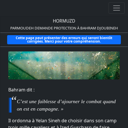
HORMUZD
PARMOUDEH DEMANDE PROTECTION À BAHRAM DJOUBINEH
Cette page peut présenter des erreurs qui seront bientôt
corrigées. Merci pour votre compréhension.
Bahram dit :
C’est une faiblesse d’ajourner le combat quand
on est en campagne. »
Il ordonna à Yelan Sineh de choisir dans son camp
trois mille cavaliers et à Ized Guschasp de faire