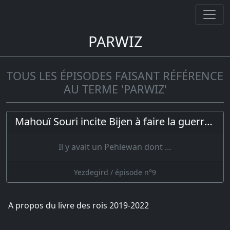
PARWIZ
TOUS LES ÉPISODES FAISANT RÉFÉRENCE
AU TERME 'PARWIZ'
Mahouï Souri incite Bijen à faire la guerre à Yezdegird ; le roi se réfugie dans un moulin
Il y avait un Pehlewan dont …
Yezdegird / épisode n°9
A propos du livre des rois 2019-2022