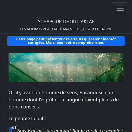
SCHAPOUR DHOU'L AKTAF
LES ROUMIS PLACENT BARANOUSCH SUR LE TRÔNE
Cette page peut présenter des erreurs qui seront bientôt
corrigées. Merci pour votre compréhension.
Or il y avait un homme de sens, Baranousch, un
homme dont l’esprit et la langue étaient pleins de
bons conseils.
Le peuple lui dit :
Sois Kaïsar, sois aujourd’hui le roi de ce peuple !