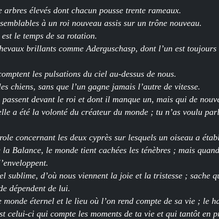
 arbres élevés dont chacun pousse trente rameaux.
 semblables à un roi nouveau assis sur un trône nouveau.
 est le temps de sa rotation.
chevaux brillants comme Aderguschasp, dont l’un est toujours b
 comptent les pulsations du ciel au-dessus de nous.
es chiens, sans que l’un gagne jamais l’autre de vitesse.
ui passent devant le roi et dont il manque un, mais qui de nou
lle a été la volonté du créateur du monde ; tu n’as voulu parl
role concernant les deux cyprès sur lesquels un oiseau a établ
e la Balance, le monde tient cachées les ténèbres ; mais quand
l’enveloppent.
l sublime, d’où nous viennent la joie et la tristesse ; sache qu
de dépendent de lui.
e monde éternel et le lieu où l’on rend compte de sa vie ; le ha
est celui-ci qui compte les moments de ta vie et qui tantôt en 